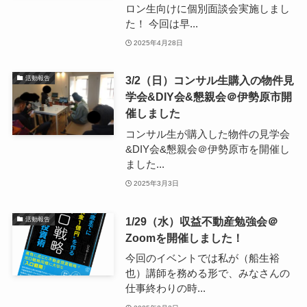
ロン生向けに個別面談会実施しまし
た！ 今回は早...
2025年4月28日
3/2（日）コンサル生購入の物件見
活動報告
学会&DIY会&懇親会＠伊勢原市開
催しました
コンサル生が購入した物件の見学会
&DIY会&懇親会＠伊勢原市を開催し
ました...
2025年3月3日
1/29（水）収益不動産勉強会＠
活動報告
Zoomを開催しました！
今回のイベントでは私が（船生裕
也）講師を務める形で、みなさんの
仕事終わりの時...